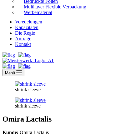
Bedruckte Folien
Multilayer Flexible Verpackung
Werbematerial
Veredelungen
Kapazitäten
Die Regie
Anfrage
Kontakt
Menü
shrink sleeve
shrink sleeve
Omira Lactalis
Kunde:
Omira Lactalis