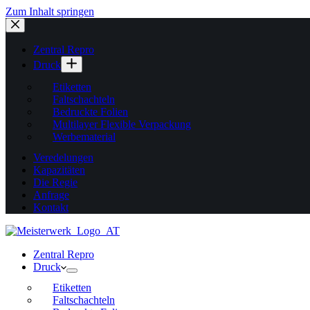
Zum Inhalt springen
Zentral Repro
Druck
Etiketten
Faltschachteln
Bedruckte Folien
Multilayer Flexible Verpackung
Werbematerial
Veredelungen
Kapazitäten
Die Regie
Anfrage
Kontakt
Zentral Repro
Druck
Etiketten
Faltschachteln