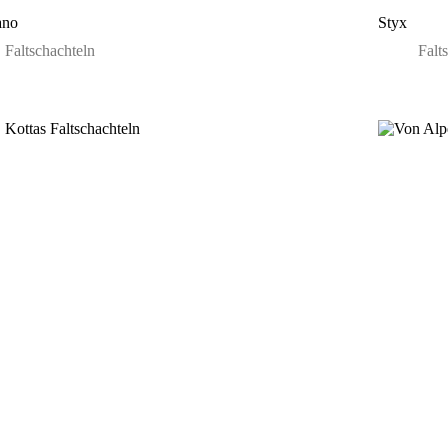
ano
Styx
Faltschachteln
Falt