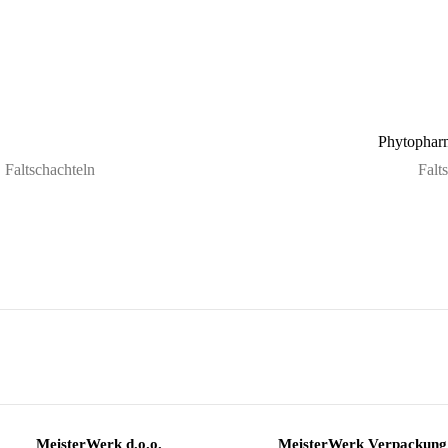
a
Phytophar
Faltschachteln
Falt
MeisterWerk d.o.o.
MeisterWerk Verpackung