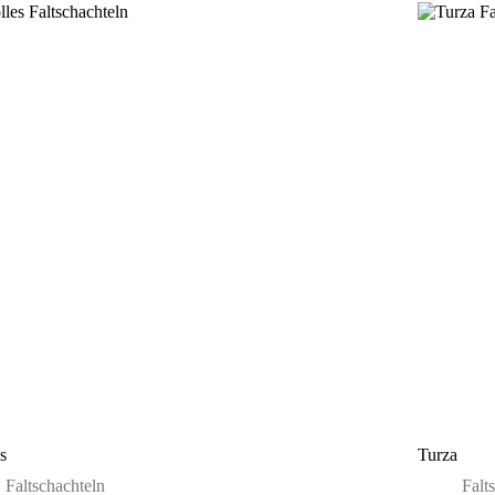
s
Turza
Faltschachteln
Falt