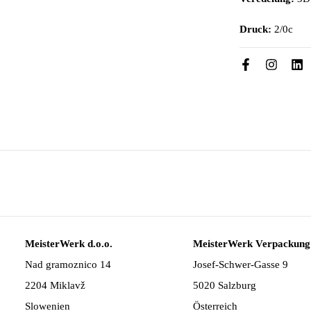
Druck:
2/0c
MeisterWerk d.o.o.
MeisterWerk Verpackung
Nad gramoznico 14
Josef-Schwer-Gasse 9
2204 Miklavž
5020 Salzburg
Slowenien
Österreich