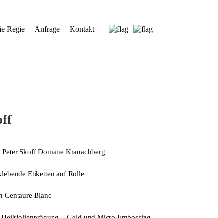
ie Regie
Anfrage
Kontakt
off
 Peter Skoff Domäne Kranachberg
lebende Etiketten auf Rolle
n Centaure Blanc
Heißfolienprägung – Gold und Micro Embossing